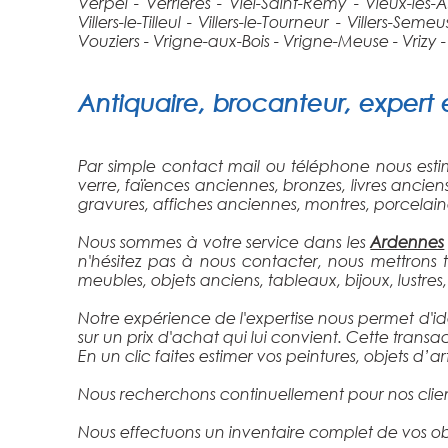
Verpel - Verrières - Viel-Saint-Remy - Vieux-lès-A
Villers-le-Tilleul - Villers-le-Tourneur - Villers-S
Vouziers - Vrigne-aux-Bois - Vrigne-Meuse - Vrizy
Antiquaire
, brocanteur, expert 
Par simple contact mail ou téléphone nous estim
verre, faïences anciennes, bronzes, livres ancie
gravures, affiches anciennes, montres, porcelaines,
Nous sommes à votre service dans les
Ardennes
n'hésitez pas à nous contacter, nous mettrons
meubles, objets anciens, tableaux, bijoux, lustres, 
Notre expérience de l'expertise nous permet d'ide
sur un prix d'achat qui lui convient. Cette transa
En un clic faites estimer vos peintures, objets d’
Nous recherchons continuellement pour nos client
Nous effectuons un inventaire complet de vos obj