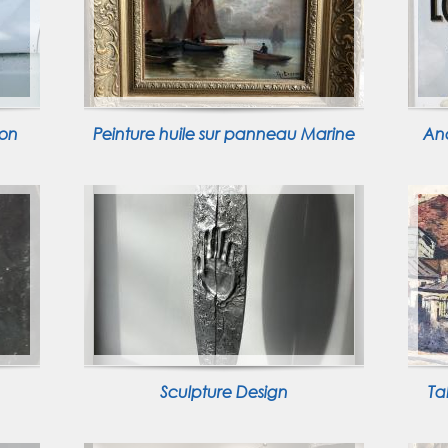
ion
Peinture huile sur panneau Marine
An
Sculpture Design
Ta