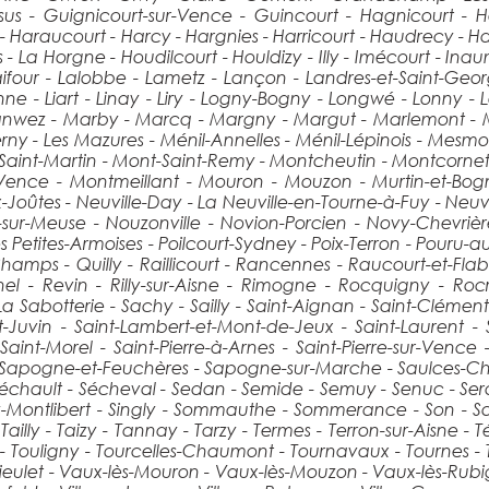
ossus - Guignicourt-sur-Vence - Guincourt - Hagnicourt 
raucourt - Harcy - Hargnies - Harricourt - Haudrecy - Haul
 - La Horgne - Houdilcourt - Houldizy - Illy - Imécourt - Ina
 Laifour - Lalobbe - Lametz - Lançon - Landres-et-Saint-Geo
anne - Liart - Linay - Liry - Logny-Bogny - Longwé - Lonny 
aranwez - Marby - Marcq - Margny - Margut - Marlemont - 
 - Les Mazures - Ménil-Annelles - Ménil-Lépinois - Mesmon
-Saint-Martin - Mont-Saint-Remy - Montcheutin - Montcorn
ence - Montmeillant - Mouron - Mouzon - Murtin-et-Bogny
Joûtes - Neuville-Day - La Neuville-en-Tourne-à-Fuy - Neuville
-sur-Meuse - Nouzonville - Novion-Porcien - Novy-Chevrièr
 Petites-Armoises - Poilcourt-Sydney - Poix-Terron - Pouru-aux
Champs - Quilly - Raillicourt - Rancennes - Raucourt-et-Flab
thel - Revin - Rilly-sur-Aisne - Rimogne - Rocquigny - Ro
Sabotterie - Sachy - Sailly - Saint-Aignan - Saint-Clément-
t-Juvin - Saint-Lambert-et-Mont-de-Jeux - Saint-Laurent -
nt-Morel - Saint-Pierre-à-Arnes - Saint-Pierre-sur-Vence - 
- Sapogne-et-Feuchères - Sapogne-sur-Marche - Saulces-Cha
Séchault - Sécheval - Sedan - Semide - Semuy - Senuc - Serai
gny-Montlibert - Singly - Sommauthe - Sommerance - Son - 
Tailly - Taizy - Tannay - Tarzy - Termes - Terron-sur-Aisne - 
 - Touligny - Tourcelles-Chaumont - Tournavaux - Tournes - T
et - Vaux-lès-Mouron - Vaux-lès-Mouzon - Vaux-lès-Rubign