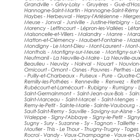
Grandville - Grivy-Loisy - Gruyères - Gué-d'H
Hannogne-Saint-Martin - Hannogne-Saint-Rémy - Ha
Haybes - Herbeuval - Herpy-l'Arlésienne - Hierges
Meuse - Jonval - Juniville - Justine-Herbigny -
Morency - Leffincourt - Lépron-les-Vallées - Lét
Maisoncelle-et-Villers - Malandry - Manre - M
Matton-et-Clémency - Maubert-Fontaine - Mazerny
Mondigny - Le Mont-Dieu - Mont-Laurent - Mont
Monthois - Montigny-sur-Meuse - Montigny-sur-V
Neufmanil - La Neuville-à-Maire - La Neuville-aux-
Beaulieu - Neuvizy - Noirval - Nouart - Nouvion
Omicourt - Omont - Osnes - Pauvres - Perthes - Les
- Puilly-et-Charbeaux - Puiseux - Pure - Quatre-
Remilly-les-Pothées - Renneville - Renwez - Re
Rubécourt-et-Lamécourt - Rubigny - Rumigny - La 
Saint-Germainmont - Saint-Jean-aux-Bois - Sain
Saint-Marceau - Saint-Marcel - Saint-Menges - Sai
Remy-le-Petit - Sainte-Marie - Sainte-Vaubourg 
Sault-Saint-Remy - Sauville - Savigny-sur-Aisne - 
Waleppe - Signy-l'Abbaye - Signy-le-Petit - Si
Sugny - Sury - Suzanne - Sy - Tagnon - Taillette - 
Moutier - This - Le Thour - Thugny-Trugny - Toges
Rocroi - Vandy - Vaux-Champagne - Vaux-en-Dieul