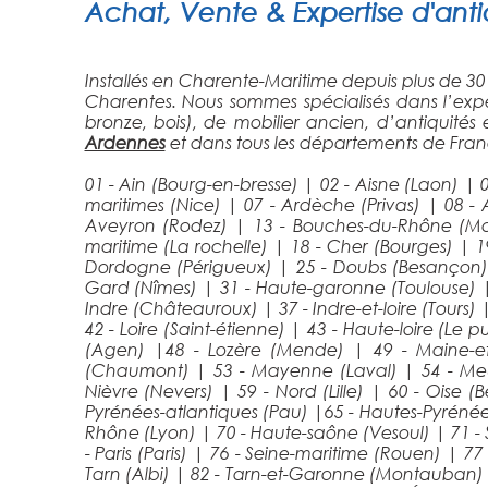
Achat, Vente & Expertise d'antiq
Installés en Charente-Maritime depuis plus de 30
Charentes. Nous sommes spécialisés dans l’exper
bronze, bois), de mobilier ancien, d’antiquités
Ardennes
et dans tous les départements de Fran
01 - Ain (Bourg-en-bresse)
|
02 - Aisne (Laon)
|
0
maritimes (Nice)
|
07 - Ardèche (Privas)
|
08 - 
Aveyron (Rodez)
|
13 - Bouches-du-Rhône (Mar
maritime (La rochelle)
|
18 - Cher (Bourges)
|
1
Dordogne (Périgueux)
|
25 - Doubs (Besançon
Gard (Nîmes)
|
31 - Haute-garonne (Toulouse)
Indre (Châteauroux)
|
37 - Indre-et-loire (Tours)
42 - Loire (Saint-étienne)
|
43 - Haute-loire (Le 
(Agen)
|
48 - Lozère (Mende)
|
49 - Maine-et
(Chaumont)
|
53 - Mayenne (Laval)
|
54 - Me
Nièvre (Nevers)
|
59 - Nord (Lille)
|
60 - Oise (
Pyrénées-atlantiques (Pau)
|
65 - Hautes-Pyréné
Rhône (Lyon)
|
70 - Haute-saône (Vesoul)
|
71 -
- Paris (Paris)
|
76 - Seine-maritime (Rouen)
|
77
Tarn (Albi)
|
82 - Tarn-et-Garonne (Montauban