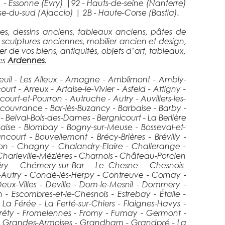
1 - Essonne (Évry)
|
92 - Hauts-de-seine (Nanterre)
se-du-sud (Ajaccio)
|
2B - Haute-Corse (Bastia).
es, dessins anciens, tableaux anciens, pâtes de
 sculptures anciennes, mobilier ancien et design,
er de vos biens, antiquités, objets d’art, tableaux,
es
Ardennes
.
seuil - Les Alleux - Amagne - Amblimont - Ambly-
 - Arreux - Artaise-le-Vivier - Asfeld - Attigny -
rt-et-Pourron - Autruche - Autry - Auvillers-les-
ecouvrance - Bar-lès-Buzancy - Barbaise - Barby -
- Belval-Bois-des-Dames - Bergnicourt - La Berlière
nnaise - Blombay - Bogny-sur-Meuse - Bosseval-et-
ncourt - Bouvellemont - Brécy-Brières - Brévilly -
nion - Chagny - Chalandry-Elaire - Challerange -
rleville-Mézières - Charnois - Château-Porcien
ry - Chémery-sur-Bar - Le Chesne - Chesnois-
s-Autry - Condé-lès-Herpy - Contreuve - Cornay -
x-Villes - Deville - Dom-le-Mesnil - Dommery -
 - Escombres-et-le-Chesnois - Estrebay - Étalle -
 La Férée - La Ferté-sur-Chiers - Flaignes-Havys -
- Le Fréty - Fromelennes - Fromy - Fumay - Germont -
Les Grandes-Armoises - Grandham - Grandpré - La