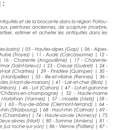
s
:
tiquités et de la brocante dans la région Poitou-
eaux, peintures anciennes, de sculpture (marbre,
iser, estimer et acheter les antiquités dans les
les-bains)
|
05 - Hautes-alpes (Gap)
|
06 - Alpes-
 Aube (Troyes)
|
11 - Aude (Carcassonne)
|
12 -
|
16 - Charente (Angoulême)
|
17 - Charente-
rmor (Saint-brieuc)
|
23 - Creuse (Guéret)
|
24 -
et-loir (Chartres)
|
29 - Finistère (Quimper)
|
30 -
t (Montpellier)
|
35 - Ille-et-vilaine (Rennes)
|
36 -
andes (Mont-de-marsan)
|
41 - Loir-et-cher (Blois)
|
(Orléans)
|
46 - Lot (Cahors)
|
47 - Lot-et-garonne
 (Châlons-en-champagne)
|
52 - Haute-marne
- Morbihan (Vannes)
|
57 - Moselle (Metz)
|
58 -
s)
|
63 - Puy-de-dôme (Clermont-ferrand)
|
64 -
s-rhin (Strasbourg)
|
68 - Haut-rhin (Colmar)
|
69 -
ie (Chambéry)
|
74 - Haute-savoie (Annecy)
|
75
 Deux-sèvres (Niort)
|
80 - Somme (Amiens)
|
81 -
e (La roche-sur-yon)
|
86 - Vienne (Poitiers)
|
87 -