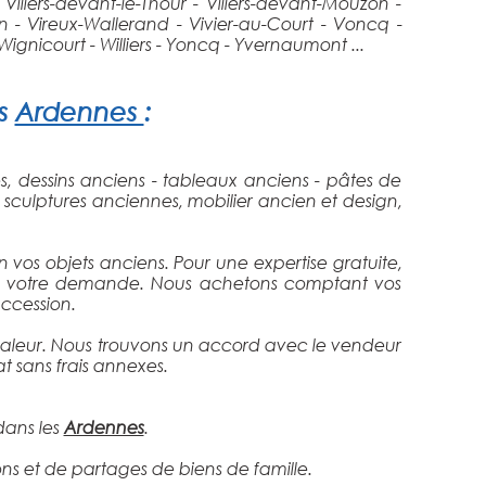
- Villers-devant-le-Thour - Villers-devant-Mouzon -
olhain - Vireux-Wallerand - Vivier-au-Court - Voncq -
gnicourt - Williers - Yoncq - Yvernaumont ...
es
Ardennes
:
s, dessins anciens - tableaux anciens - pâtes de
 sculptures anciennes, mobilier ancien et design,
 vos objets anciens. Pour une expertise gratuite,
aire votre demande. Nous achetons comptant vos
uccession.
le valeur. Nous trouvons un accord avec le vendeur
at sans frais annexes.
dans les
Ardennes
.
ns et de partages de biens de famille.