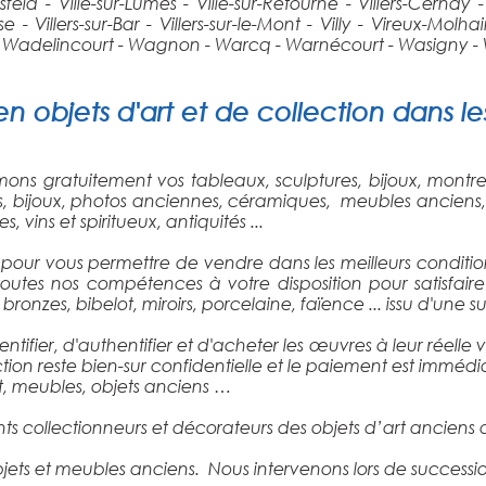
sfeld - Ville-sur-Lumes - Ville-sur-Retourne - Villers-Cernay 
emeuse - Villers-sur-Bar - Villers-sur-le-Mont - Villy - Vireux-M
 - Wadelincourt - Wagnon - Warcq - Warnécourt - Wasigny - Wi
en objets d'art et de collection
dans l
ons gratuitement vos tableaux, sculptures, bijoux, montre
ns, bijoux, photos anciennes, céramiques, meubles anciens,
 vins et spiritueux, antiquités ...
pour vous permettre de vendre dans les meilleurs condition
 toutes nos compétences à votre disposition pour satisf
bronzes, bibelot, miroirs, porcelaine, faïence ... issu d'une s
ntifier, d'authentifier et d'acheter les œuvres à leur réel
ction reste bien-sur confidentielle et le paiement est immédi
art, meubles, objets anciens …
s collectionneurs et décorateurs des objets d’art anciens 
ets et meubles anciens. Nous intervenons lors de successio