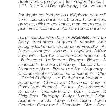
Haute-vienne (Limoges)
|
88 - Vosges (Épinal)
|
93 - Seine-Saint-Denis (Bobigny)
|
94 - Val-de-
Par simple contact mail ou téléphone nous esti
verre, faïences anciennes, bronzes, livres ancie
gravures, affiches anciennes, montres, porcelaines,
peintures anciennes, sculpture, faïence ancienne
Les principales villes dans les
Ardennes
: Acy-Rom
Fleury - Anchamps - Angecourt - Annelles - Anthen
Aubigny-les-Pothées - Auboncourt-Vauzelles - Aub
Forges - Avançon - Avaux - Les Ayvelles - Baâlon
Bayonville - Bazeilles - Beaumont-en-Argonne - Bef
- Bertoncourt - La Besace - Biermes - Bièvres - 
Briancourt - Bossus-lès-Rumigny - Bouconville - B
Brienne-sur-Aisne - Brieulles-sur-Bar - Briquen
Champigneul-sur-Vence - Champigneulle - Champ
- Chatel-Chéhéry - Le Châtelet-sur-Retourne
Auboncourt - Cheveuges - Chevières - Chilly - C
Corny-Machéroménil - Coucy - Coulommes-et-Mar
Donchery - Doumely-Bégny - Doux - Douzy - Draize
Éteignières - Étrépigny - Euilly-et-Lombut - Évig
Fleigneux - Fléville - Fligny - Flize - Floing - Fo
Gernelle - Gespunsart - Girondelle - Givet - G