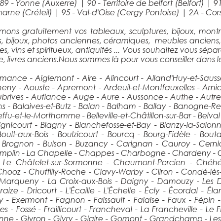
|
89 - Yonne (Auxerre)
|
90 - Territoire de belfort (Belfort)
|
9
marne (Créteil)
|
95 - Val-d'Oise (Cergy Pontoise)
|
2A - Cor
mons gratuitement vos tableaux, sculptures, bijoux, montr
ns, bijoux, photos anciennes, céramiques, meubles anciens,
 vins et spiritueux, antiquités ... Vous souhaitez vous sépar
, livres anciens.Nous sommes là pour vous conseiller dans l
ance - Aiglemont - Aire - Alincourt - Alland'Huy-et-Saus
y - Aouste - Apremont - Ardeuil-et-Montfauxelles - Arnicourt
rives - Auflance - Auge - Aure - Aussonce - Authe - Autrecou
s - Balaives-et-Butz - Balan - Balham - Ballay - Banogne-R
fu-et-le-Morthomme - Belleville-et-Châtillon-sur-Bar - Belval 
Bignicourt - Blagny - Blanchefosse-et-Bay - Blanzy-la-Salo
oult-aux-Bois - Boulzicourt - Bourcq - Bourg-Fidèle - Bouta
ay - Brognon - Bulson - Buzancy - Carignan - Cauroy - Cer
lin - La Chapelle - Chappes - Charbogne - Chardeny - Cha
 - Le Châtelet-sur-Sormonne - Chaumont-Porcien - Chéhé
hooz - Chuffilly-Roche - Clavy-Warby - Cliron - Condé-lè
queny - La Croix-aux-Bois - Daigny - Damouzy - Les Deu
 - Dricourt - L'Écaille - L'Échelle - Écly - Écordal - Élan
ny - Exermont - Fagnon - Faissault - Falaise - Faux - Fépin -
isches - Fossé - Fraillicourt - Francheval - La Francheville 
ivonne - Givron - Givry - Glaire - Gomont - Grandchamp - 