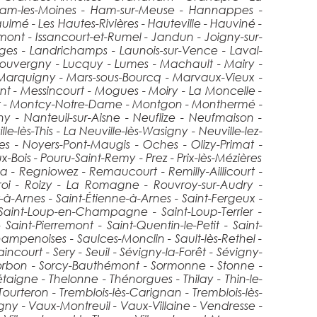
- Ham-les-Moines - Ham-sur-Meuse - Hannappes -
mé - Les Hautes-Rivières - Hauteville - Hauviné -
umont - Issancourt-et-Rumel - Jandun - Joigny-sur-
rges - Landrichamps - Launois-sur-Vence - Laval-
- Louvergny - Lucquy - Lumes - Machault - Mairy -
Marquigny - Mars-sous-Bourcq - Marvaux-Vieux -
t - Messincourt - Mogues - Moiry - La Moncelle -
et - Montcy-Notre-Dame - Montgon - Monthermé -
 - Nanteuil-sur-Aisne - Neuflize - Neufmaison -
-lès-This - La Neuville-lès-Wasigny - Neuville-lez-
es - Noyers-Pont-Maugis - Oches - Olizy-Primat -
-Bois - Pouru-Saint-Remy - Prez - Prix-lès-Mézières
a - Regniowez - Remaucourt - Remilly-Aillicourt -
croi - Roizy - La Romagne - Rouvroy-sur-Audry -
à-Arnes - Saint-Étienne-à-Arnes - Saint-Fergeux -
 Saint-Loup-en-Champagne - Saint-Loup-Terrier -
Saint-Pierremont - Saint-Quentin-le-Petit - Saint-
mpenoises - Saulces-Monclin - Sault-lès-Rethel -
ncourt - Sery - Seuil - Sévigny-la-Forêt - Sévigny-
Sorbon - Sorcy-Bauthémont - Sormonne - Stonne -
Tétaigne - Thelonne - Thénorgues - Thilay - Thin-le-
ourteron - Tremblois-lès-Carignan - Tremblois-lès-
y - Vaux-Montreuil - Vaux-Villaine - Vendresse -