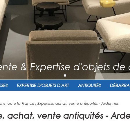
nte & Expertise d'objets de 
ISES
EXPERTISE D'OBJETS D'ART
ANTIQUITÉS
DÉBARRA
ans toute la France
›
Expertise, achat, vente antiquités - Ardennes
e, achat, vente antiquités - Ard