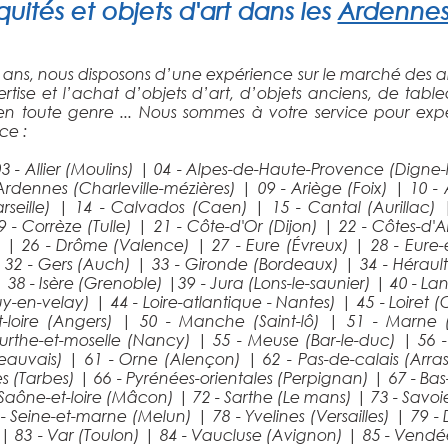
uités et objets d'art dans les
Ardenne
 ans, nous disposons d’une expérience sur le marché des an
tise et l’achat d’objets d’art, d’objets anciens, de tabl
 en toute genre ... Nous sommes à votre service pour expert
ce :
3 - Allier (Moulins)
|
04 - Alpes-de-Haute-Provence (Digne-
Ardennes (Charleville-mézières)
|
09 - Ariège (Foix)
|
10 -
seille)
|
14 - Calvados (Caen)
|
15 - Cantal (Aurillac)
9 - Corrèze (Tulle)
|
21 - Côte-d'Or (Dijon)
|
22 - Côtes-d'A
)
|
26 - Drôme (Valence)
|
27 - Eure (Évreux)
|
28 - Eure-
|
32 - Gers (Auch)
|
33 - Gironde (Bordeaux)
|
34 - Héraul
|
38 - Isère (Grenoble)
|
39 - Jura (Lons-le-saunier)
|
40 - L
puy-en-velay)
|
44 - Loire-atlantique - Nantes)
|
45 - Loiret 
-loire (Angers)
|
50 - Manche (Saint-lô)
|
51 - Marne
urthe-et-moselle (Nancy)
|
55 - Meuse (Bar-le-duc)
|
56 
Beauvais)
|
61 - Orne (Alençon)
|
62 - Pas-de-calais (Arra
es (Tarbes)
|
66 - Pyrénées-orientales (Perpignan)
|
67 - Ba
 Saône-et-loire (Mâcon)
|
72 - Sarthe (Le mans)
|
73 - Savo
 - Seine-et-marne (Melun)
|
78 - Yvelines (Versailles)
|
79 -
)
|
83 - Var (Toulon)
|
84 - Vaucluse (Avignon)
|
85 - Vendé