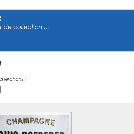
S
 de collection ...
t
echerchons :